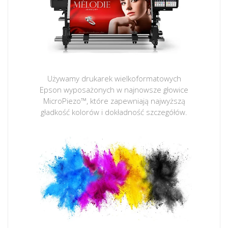
Używamy drukarek wielkoformatowych
Epson wyposażonych w najnowsze głowice
MicroPiezo™, które zapewniają najwyższą
gładkość kolorów i dokładność szczegółów.