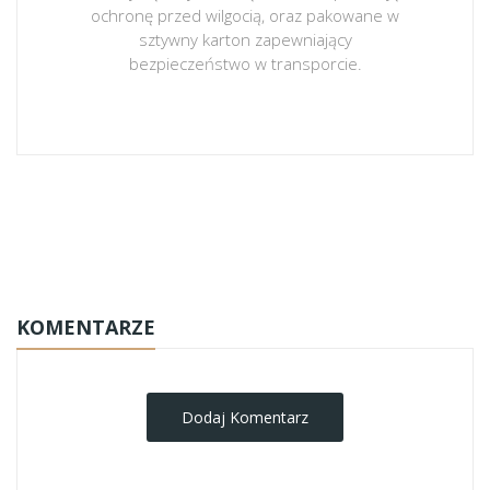
ochronę przed wilgocią, oraz pakowane w
sztywny karton zapewniający
bezpieczeństwo w transporcie.
obrazy-na-plotnie
KOMENTARZE
Dodaj Komentarz