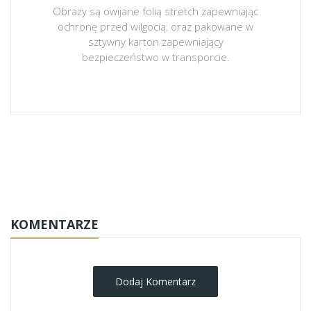
Obrazy są owijane folią stretch zapewniając
ochronę przed wilgocią, oraz pakowane w
sztywny karton zapewniający
bezpieczeństwo w transporcie.
obrazy-na-plotnie
KOMENTARZE
Dodaj Komentarz