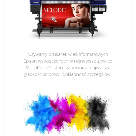
Używamy drukarek wielkoformatowych
Epson wyposażonych w najnowsze głowice
MicroPiezo™, które zapewniają najwyższą
gładkość kolorów i dokładność szczegółów.