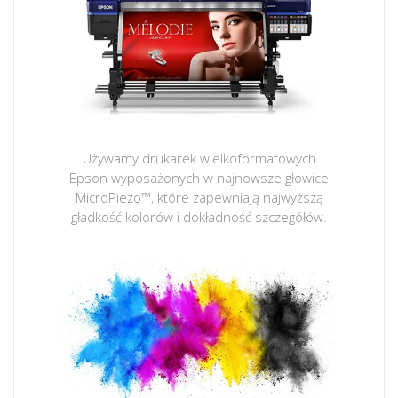
Używamy drukarek wielkoformatowych
Epson wyposażonych w najnowsze głowice
MicroPiezo™, które zapewniają najwyższą
gładkość kolorów i dokładność szczegółów.