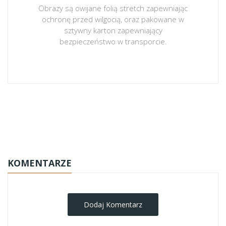
Obrazy są owijane folią stretch zapewniając
ochronę przed wilgocią, oraz pakowane w
sztywny karton zapewniający
bezpieczeństwo w transporcie.
obrazy-na-plotnie
KOMENTARZE
Dodaj Komentarz