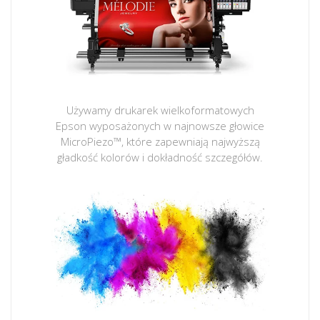
Używamy drukarek wielkoformatowych
Epson wyposażonych w najnowsze głowice
MicroPiezo™, które zapewniają najwyższą
gładkość kolorów i dokładność szczegółów.