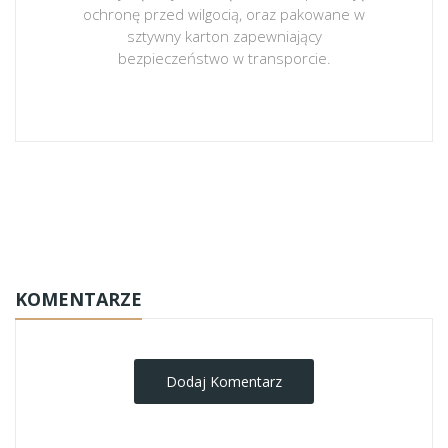
ochronę przed wilgocią, oraz pakowane w
sztywny karton zapewniający
bezpieczeństwo w transporcie.
obrazy-na-plotnie
KOMENTARZE
Dodaj Komentarz