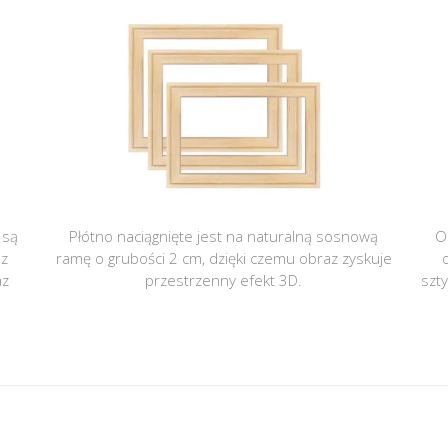
 są
Płótno naciągnięte jest na naturalną sosnową
O
 z
ramę o grubości 2 cm, dzięki czemu obraz zyskuje
az
przestrzenny efekt 3D.
szt