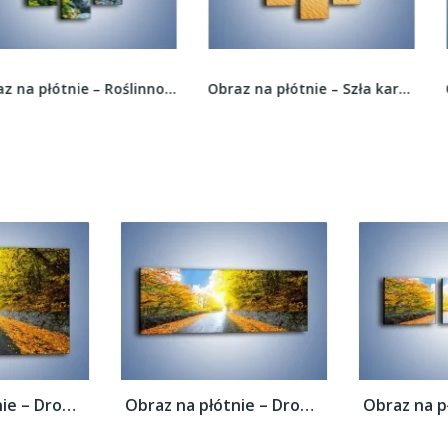
Obraz na płótnie – Roślinność wśród szarości –...
Obraz na płótnie – Szła karawana przez pustynię...
Obraz na płótnie – Drogą przez liście –...
Obraz na płótnie – Drogą przez liście –...