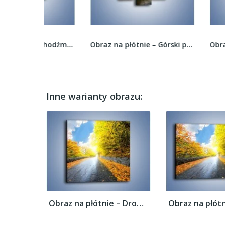
Obraz na płótnie – Chodźmy do lasu –...
Obraz na płótnie – Górski potok i skaliste...
Inne warianty obrazu:
Obraz na płótnie – Drogą przez liście –...