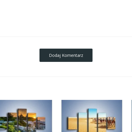
obrazy-na-plotnie
Dodaj Komentarz