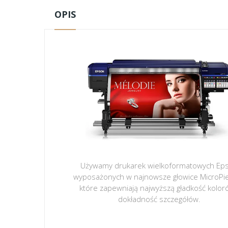
OPIS
Używamy drukarek wielkoformatowych Ep
wyposażonych w najnowsze głowice MicroPi
które zapewniają najwyższą gładkość kolor
dokładność szczegółów.