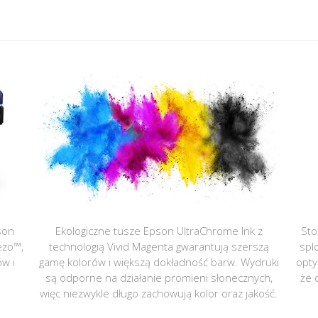
son
Ekologiczne tusze Epson UltraChrome Ink z
Sto
ezo™,
technologią Vivid Magenta gwarantują szerszą
spl
ów i
gamę kolorów i większą dokładność barw. Wydruki
opty
są odporne na działanie promieni słonecznych,
że 
więc niezwykle długo zachowują kolor oraz jakość.