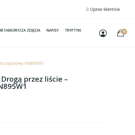
Opinie klientów
METAMORFOZA ZDJĘCIA
NAPISY
TRYPTYKI
0
ięcioczęściowy KN895W1
Drogą przez liście –
KN895W1