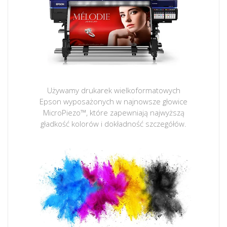
Używamy drukarek wielkoformatowych
Epson wyposażonych w najnowsze głowice
MicroPiezo™, które zapewniają najwyższą
gładkość kolorów i dokładność szczegółów.