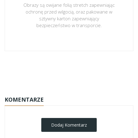
Obrazy są owijane folią stretch zapewniając
ochronę przed wilgocią, oraz pakowane w
sztywny karton zapewniający
bezpieczeństwo w transporcie.
obrazy-na-plotnie
KOMENTARZE
Dodaj Komentarz