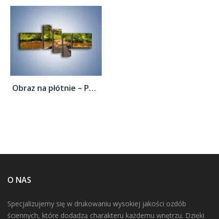
Obraz na płótnie – Powrót do rodzinnego...
O NAS
Specjalizujemy się w drukowaniu wysokiej jakości ozdób
ściennych, które dodadzą charakteru każdemu wnętrzu. Dzięki