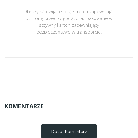
Obrazy są owijane folią stretch zapewniając
ochronę przed wilgocią, oraz pakowane w
sztywny karton zapewniający
bezpieczeństwo w transporcie.
obrazy-na-plotnie
KOMENTARZE
Dodaj Komentarz