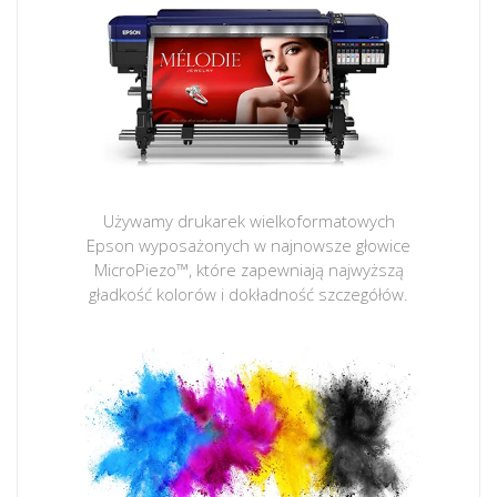
Używamy drukarek wielkoformatowych
Epson wyposażonych w najnowsze głowice
MicroPiezo™, które zapewniają najwyższą
gładkość kolorów i dokładność szczegółów.