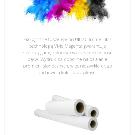
Ekologiczne tusze Epson UltraChrome Ink z
technologią Vivid Magenta gwarantują
szerszą gamę kolorów i większą dokładność
barw. Wydruki są odporne na działanie
promieni słonecznych, więc niezwykle długo
zachowują kolor oraz jakość.