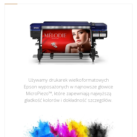
Używamy drukarek wielkoformatowych
Epson wyposażonych w najnowsze głowice
MicroPiezo™, które zapewniają najwyższą
gładkość kolorów i dokładność szczegółów.