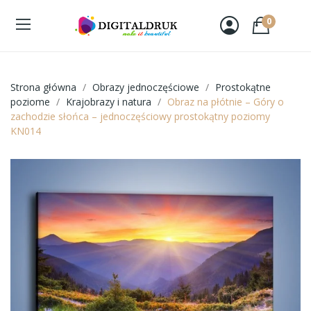
0
Strona główna
Obrazy jednoczęściowe
Prostokątne
poziome
Krajobrazy i natura
Obraz na płótnie – Góry o
zachodzie słońca – jednoczęściowy prostokątny poziomy
KN014