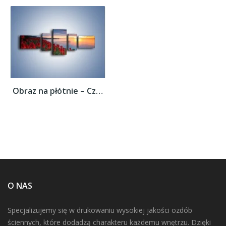
Obraz na płótnie – Czerwone głowy kwiatów...
O NAS
Specjalizujemy się w drukowaniu wysokiej jakości ozdób
ściennych, które dodadzą charakteru każdemu wnętrzu. Dzięki