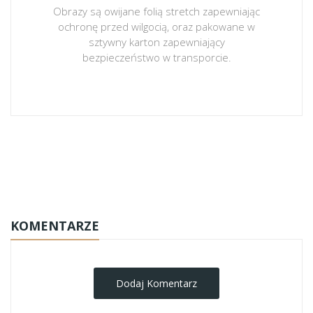
Obrazy są owijane folią stretch zapewniając
ochronę przed wilgocią, oraz pakowane w
sztywny karton zapewniający
bezpieczeństwo w transporcie.
obrazy-na-plotnie
KOMENTARZE
Dodaj Komentarz