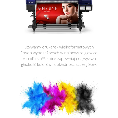
Używamy drukarek wielkoformatowych
Epson wyposażonych w najnowsze głowice
MicroPiezo™, które zapewniają najwyższą
gładkość kolorów i dokładność szczegółów.