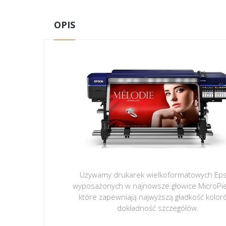
OPIS
Używamy drukarek wielkoformatowych Ep
wyposażonych w najnowsze głowice MicroPi
które zapewniają najwyższą gładkość kolor
dokładność szczegółów.