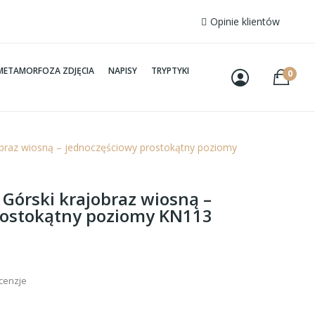
Opinie klientów
METAMORFOZA ZDJĘCIA
NAPISY
TRYPTYKI
0
jobraz wiosną – jednoczęściowy prostokątny poziomy
 Górski krajobraz wiosną –
rostokątny poziomy KN113
ecenzje