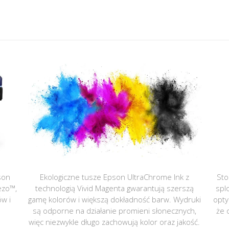
son
Ekologiczne tusze Epson UltraChrome Ink z
Sto
ezo™,
technologią Vivid Magenta gwarantują szerszą
spl
ów i
gamę kolorów i większą dokładność barw. Wydruki
opty
są odporne na działanie promieni słonecznych,
że 
więc niezwykle długo zachowują kolor oraz jakość.