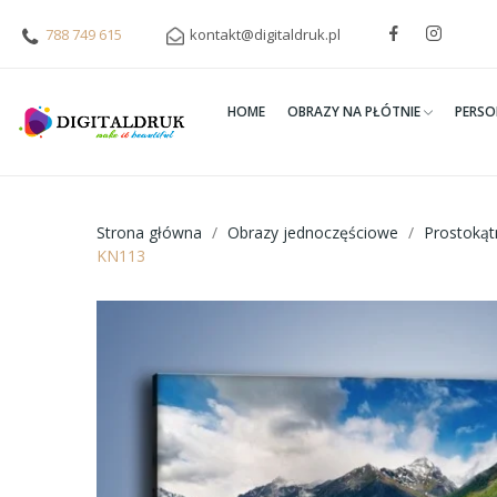
788 749 615
kontakt@digitaldruk.pl
HOME
OBRAZY NA PŁÓTNIE
PERSO
Strona główna
Obrazy jednoczęściowe
Prostoką
KN113