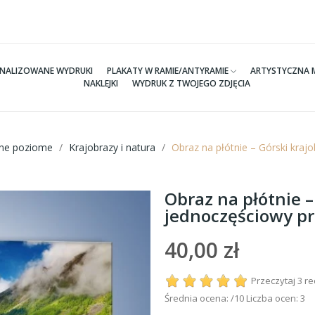
NALIZOWANE WYDRUKI
PLAKATY W RAMIE/ANTYRAMIE
ARTYSTYCZNA 
NAKLEJKI
WYDRUK Z TWOJEGO ZDJĘCIA
tne poziome
Krajobrazy i natura
Obraz na płótnie – Górski kra
Obraz na płótnie –
jednoczęściowy p
40,00 zł
Przeczytaj 3 r
Średnia ocena:
/10 Liczba ocen:
3