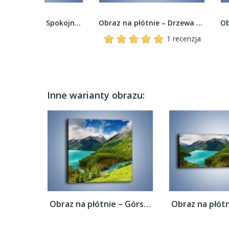
Obraz na płótnie – Spokojna woda i las –...
Obraz na płótnie – Drzewa bez niczego –...
1 recenzja
Inne warianty obrazu:
Obraz na płótnie – Górski krajobraz wiosną...