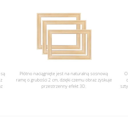
 są
Płótno naciągnięte jest na naturalną sosnową
O
 z
ramę o grubości 2 cm, dzięki czemu obraz zyskuje
az
przestrzenny efekt 3D.
szt