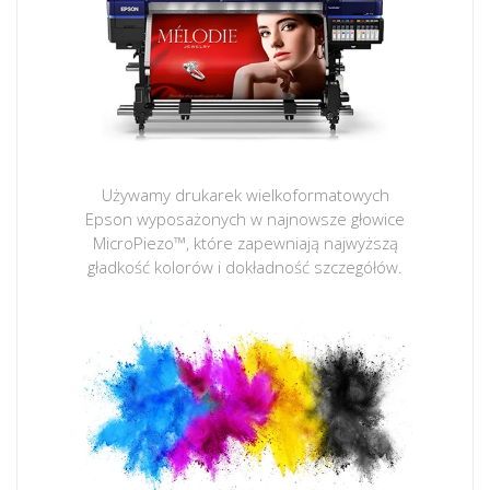
Używamy drukarek wielkoformatowych
Epson wyposażonych w najnowsze głowice
MicroPiezo™, które zapewniają najwyższą
gładkość kolorów i dokładność szczegółów.