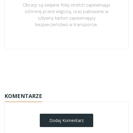
Obrazy są owijane folią stretch zapewniając
ochronę przed wilgocią, oraz pakowane w
sztywny karton zapewniający
bezpieczeństwo w transporcie.
obrazy-na-plotnie
KOMENTARZE
Dodaj Komentarz