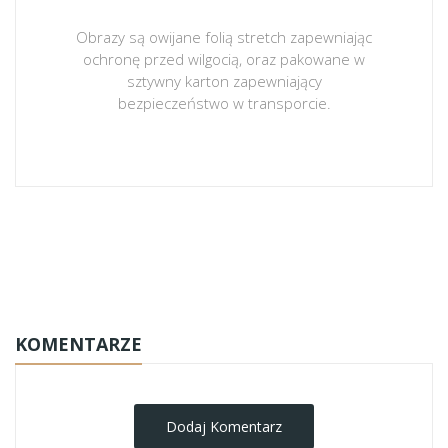
Obrazy są owijane folią stretch zapewniając
ochronę przed wilgocią, oraz pakowane w
sztywny karton zapewniający
bezpieczeństwo w transporcie.
obrazy-na-plotnie
KOMENTARZE
Dodaj Komentarz