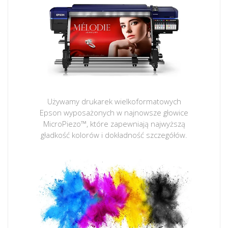
Używamy drukarek wielkoformatowych
Epson wyposażonych w najnowsze głowice
MicroPiezo™, które zapewniają najwyższą
gładkość kolorów i dokładność szczegółów.