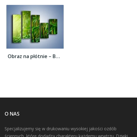
Obraz na płótnie – Bambus w roli głównej –...
O NAS
Specjalizujemy się w drukowaniu wysokiej jakości ozdób
ściennych, które dodadzą charakteru każdemu wnętrzu. Dzięki