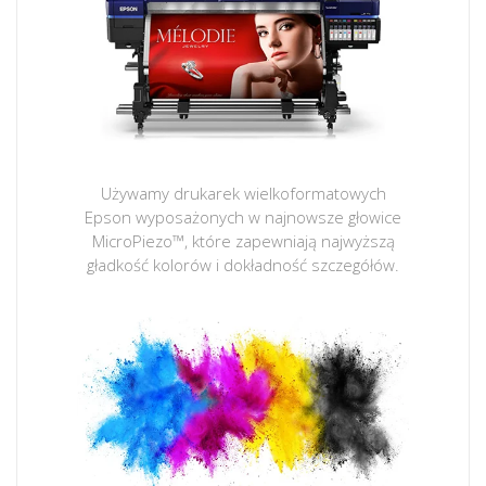
Używamy drukarek wielkoformatowych
Epson wyposażonych w najnowsze głowice
MicroPiezo™, które zapewniają najwyższą
gładkość kolorów i dokładność szczegółów.