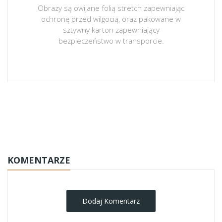
Obrazy są owijane folią stretch zapewniając
ochronę przed wilgocią, oraz pakowane w
sztywny karton zapewniający
bezpieczeństwo w transporcie.
obrazy-na-plotnie
KOMENTARZE
Dodaj Komentarz