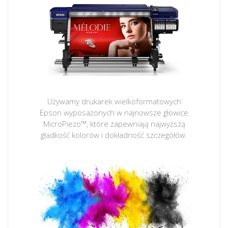
Używamy drukarek wielkoformatowych
Epson wyposażonych w najnowsze głowice
MicroPiezo™, które zapewniają najwyższą
gładkość kolorów i dokładność szczegółów.