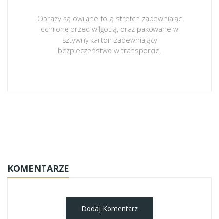
Obrazy są owijane folią stretch zapewniając
ochronę przed wilgocią, oraz pakowane w
sztywny karton zapewniający
bezpieczeństwo w transporcie.
obrazy-na-plotnie
KOMENTARZE
Dodaj Komentarz