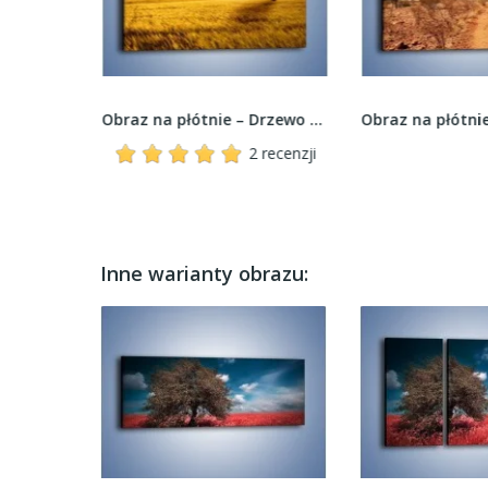
Obraz na płótnie – Roślinność wśród szarości –...
Obraz na płótnie – Drzewo na zbożowym polu –...
2 recenzji
Inne warianty obrazu: