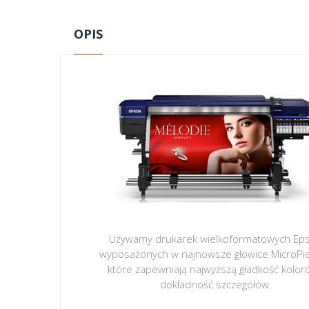
OPIS
Używamy drukarek wielkoformatowych Ep
wyposażonych w najnowsze głowice MicroPi
które zapewniają najwyższą gładkość kolor
dokładność szczegółów.