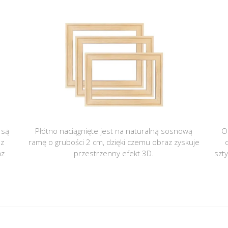
 są
Płótno naciągnięte jest na naturalną sosnową
O
 z
ramę o grubości 2 cm, dzięki czemu obraz zyskuje
az
przestrzenny efekt 3D.
szt