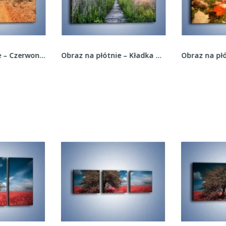
Obraz na płótnie – Czerwona ziemia jak w afryce...
Obraz na płótnie – Kładka wśród mokradeł –...