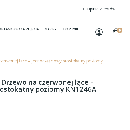
Opinie klientów
METAMORFOZA ZDJĘCIA
NAPISY
TRYPTYKI
0
czerwonej łące – jednoczęściowy prostokątny poziomy
– Drzewo na czerwonej łące –
rostokątny poziomy KN1246A