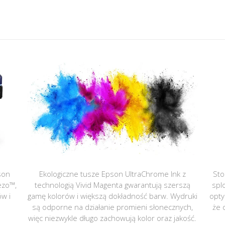
son
Ekologiczne tusze Epson UltraChrome Ink z
Sto
ezo™,
technologią Vivid Magenta gwarantują szerszą
spl
ów i
gamę kolorów i większą dokładność barw. Wydruki
opty
są odporne na działanie promieni słonecznych,
że 
więc niezwykle długo zachowują kolor oraz jakość.