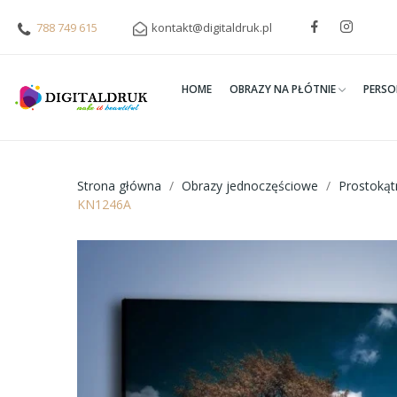
788 749 615
kontakt@digitaldruk.pl
HOME
OBRAZY NA PŁÓTNIE
PERSO
Strona główna
Obrazy jednoczęściowe
Prostoką
KN1246A