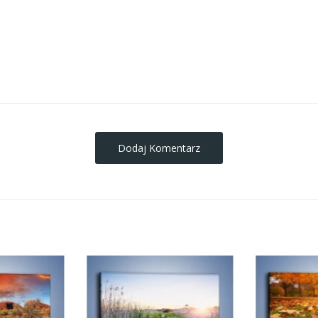
obrazy-na-plotnie
Dodaj Komentarz