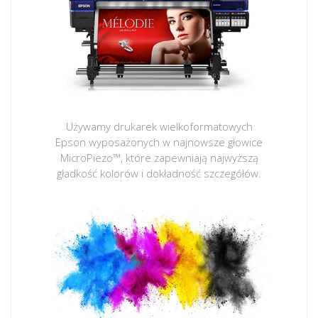
Używamy drukarek wielkoformatowych
Epson wyposażonych w najnowsze głowice
MicroPiezo™, które zapewniają najwyższą
gładkość kolorów i dokładność szczegółów.