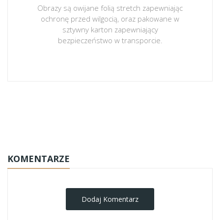
Obrazy są owijane folią stretch zapewniając
ochronę przed wilgocią, oraz pakowane w
sztywny karton zapewniający
bezpieczeństwo w transporcie.
obrazy-na-plotnie
KOMENTARZE
Dodaj Komentarz