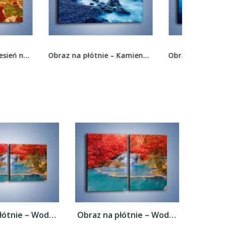
Obraz na płótnie – Kamienny brzeg nad błękitem...
Obraz na płótnie – Górska rzeka latem –...
Obraz na płótnie – Woda wokół czerwieni –...
Obraz na płótnie – Woda wokół czerwieni –...