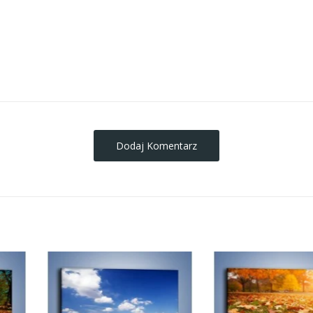
obrazy-na-plotnie
Dodaj Komentarz