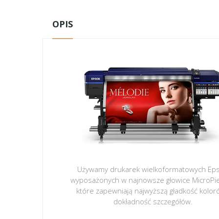
OPIS
Używamy drukarek wielkoformatowych Ep
wyposażonych w najnowsze głowice MicroPi
które zapewniają najwyższą gładkość kolor
dokładność szczegółów.