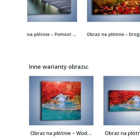
Obraz na płótnie – Pomost we mgle –...
Obraz na płótnie – Droga usłana liśćmi –...
Inne warianty obrazu:
Obraz na płótnie – Woda wokół czerwieni –...