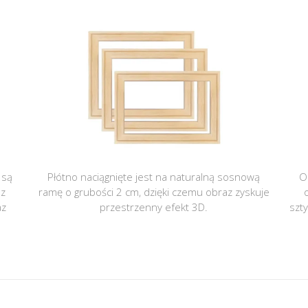
 są
Płótno naciągnięte jest na naturalną sosnową
O
 z
ramę o grubości 2 cm, dzięki czemu obraz zyskuje
az
przestrzenny efekt 3D.
szt