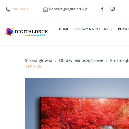
788 749 615
kontakt@digitaldruk.pl
HOME
OBRAZY NA PŁÓTNIE
PERSO
Strona główna
Obrazy jednoczęściowe
Prostoką
KN1343A