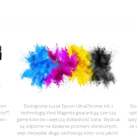
son
Ekologiczne tusze Epson UltraChrome Ink z
Sto
ezo™,
technologią Vivid Magenta gwarantują szerszą
spl
ów i
gamę kolorów i większą dokładność barw. Wydruki
opty
są odporne na działanie promieni słonecznych,
że 
więc niezwykle długo zachowują kolor oraz jakość.