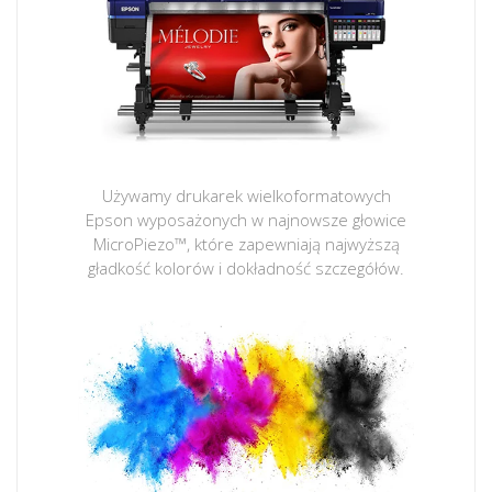
Używamy drukarek wielkoformatowych
Epson wyposażonych w najnowsze głowice
MicroPiezo™, które zapewniają najwyższą
gładkość kolorów i dokładność szczegółów.