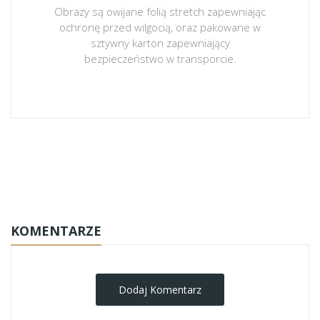
Obrazy są owijane folią stretch zapewniając
ochronę przed wilgocią, oraz pakowane w
sztywny karton zapewniający
bezpieczeństwo w transporcie.
obrazy-na-plotnie
KOMENTARZE
Dodaj Komentarz