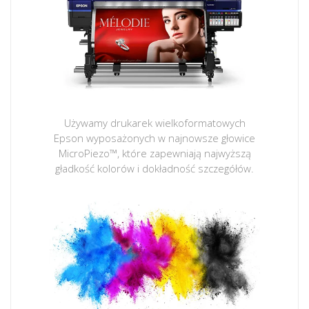
Używamy drukarek wielkoformatowych
Epson wyposażonych w najnowsze głowice
MicroPiezo™, które zapewniają najwyższą
gładkość kolorów i dokładność szczegółów.