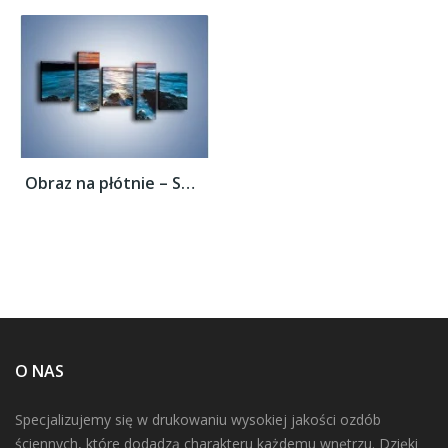
Obraz na płótnie – Spieniony kamienny...
O NAS
Specjalizujemy się w drukowaniu wysokiej jakości ozdób
ściennych, które dodadzą charakteru każdemu wnętrzu. Dzięki