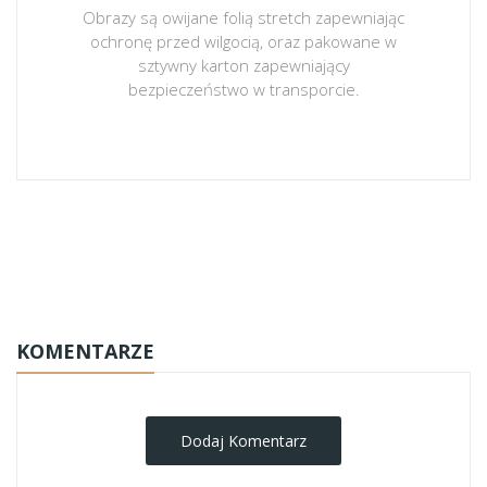
Obrazy są owijane folią stretch zapewniając
ochronę przed wilgocią, oraz pakowane w
sztywny karton zapewniający
bezpieczeństwo w transporcie.
obrazy-na-plotnie
KOMENTARZE
Dodaj Komentarz