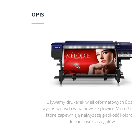
OPIS
Używamy drukarek wielkoformatowych Ep
wyposażonych w najnowsze głowice MicroPi
które zapewniają najwyższą gładkość kolor
dokładność szczegółów.