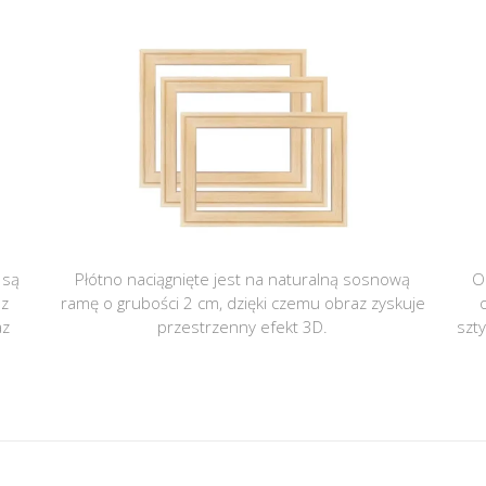
 są
Płótno naciągnięte jest na naturalną sosnową
O
 z
ramę o grubości 2 cm, dzięki czemu obraz zyskuje
az
przestrzenny efekt 3D.
szt