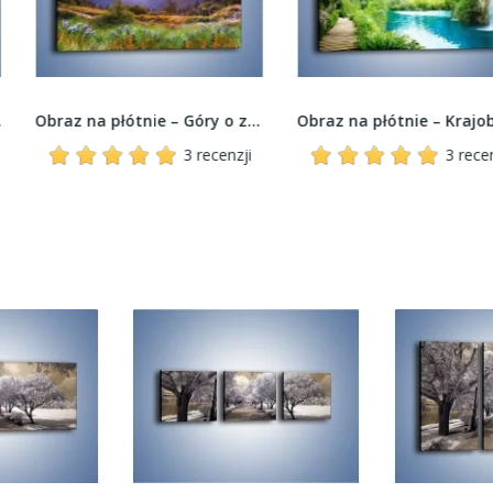
Obraz na płótnie – Góry o zachodzie słońca –...
Obraz na płótnie – Krajobraz jak malowany –...
3 recenzji
3 recenzji