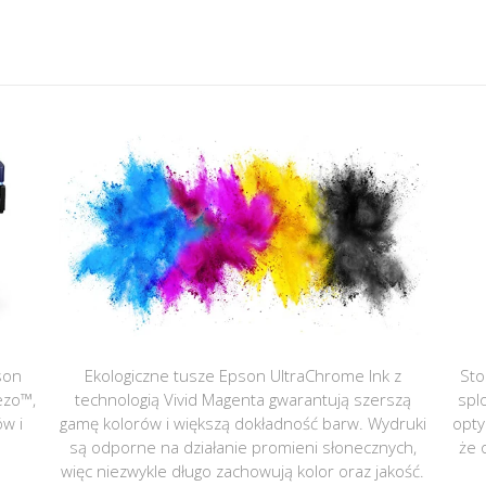
son
Ekologiczne tusze Epson UltraChrome Ink z
Sto
ezo™,
technologią Vivid Magenta gwarantują szerszą
spl
ów i
gamę kolorów i większą dokładność barw. Wydruki
opty
są odporne na działanie promieni słonecznych,
że 
więc niezwykle długo zachowują kolor oraz jakość.