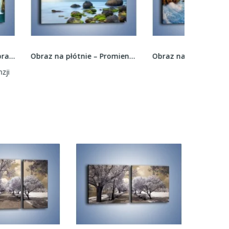
Obraz na płótnie – Promienie świetlne nad wodą...
Obraz na płótnie – Ściany mocno podmyte –...