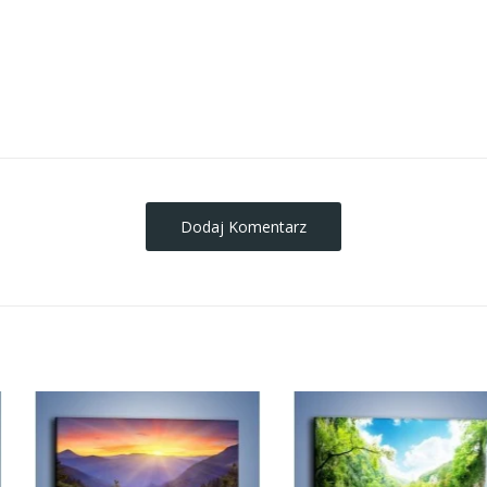
obrazy-na-plotnie
Dodaj Komentarz