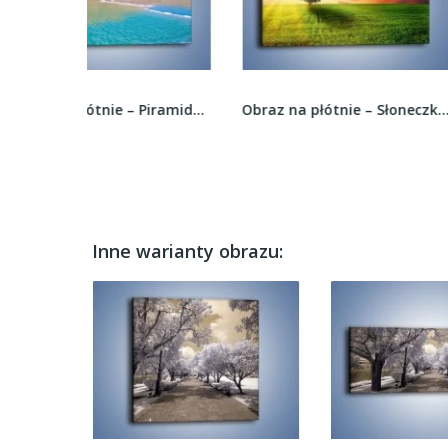
Obraz na płótnie – Piramidy i woda –...
Obraz na płótnie – Słoneczko ukryte za...
Inne warianty obrazu: