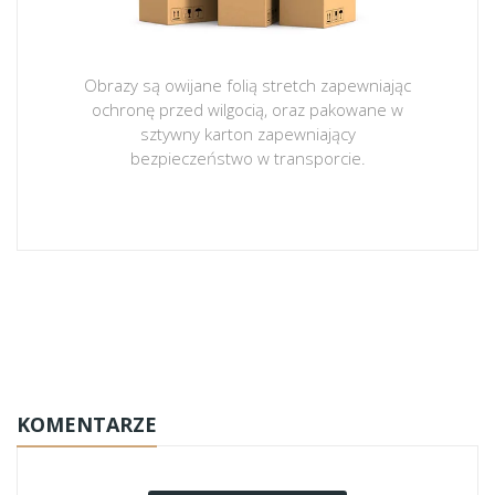
Obrazy są owijane folią stretch zapewniając
ochronę przed wilgocią, oraz pakowane w
sztywny karton zapewniający
bezpieczeństwo w transporcie.
obrazy-na-plotnie
KOMENTARZE