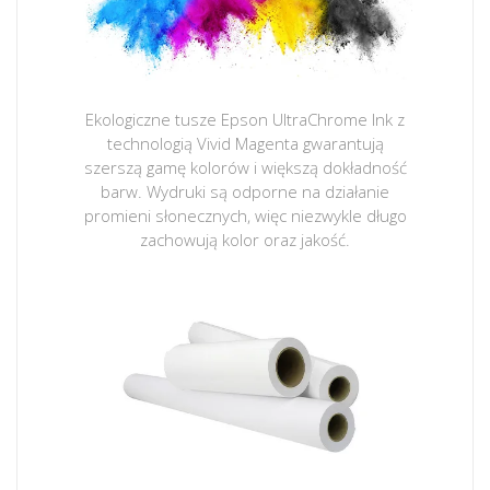
Ekologiczne tusze Epson UltraChrome Ink z
technologią Vivid Magenta gwarantują
szerszą gamę kolorów i większą dokładność
barw. Wydruki są odporne na działanie
promieni słonecznych, więc niezwykle długo
zachowują kolor oraz jakość.