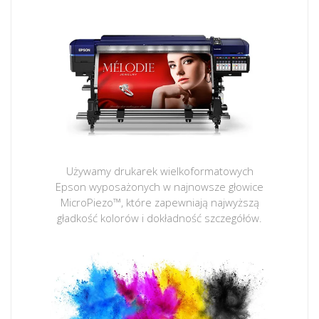
Używamy drukarek wielkoformatowych
Epson wyposażonych w najnowsze głowice
MicroPiezo™, które zapewniają najwyższą
gładkość kolorów i dokładność szczegółów.