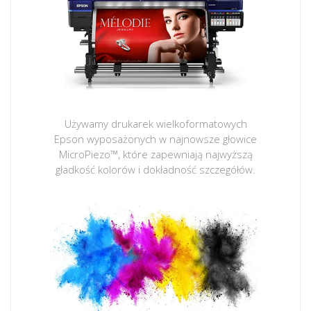
Używamy drukarek wielkoformatowych
Epson wyposażonych w najnowsze głowice
MicroPiezo™, które zapewniają najwyższą
gładkość kolorów i dokładność szczegółów.