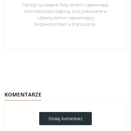
Obrazy są owijane folią stretch zapewniając
ochronę przed wilgocią, oraz pakowane w
sztywny karton zapewniający
bezpieczeństwo w transporcie.
obrazy-na-plotnie
KOMENTARZE
Dodaj Komentarz