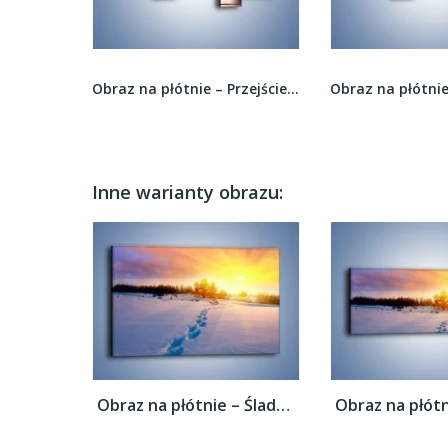
Obraz na płótnie – Przejście w jedną i druga...
Obraz na płótnie – Mostem do światła –...
Inne warianty obrazu:
Obraz na płótnie – Ślady na śnieżnym puchu...