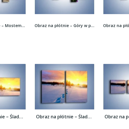
Obraz na płótnie – Góry w poświacie słońca –...
Obraz na płótnie – Czerwień w lesie –...
Obraz na płótnie – Ślady na śnieżnym puchu...
Obraz na płótnie – Ślady na śnieżnym puchu...