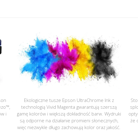
son
Ekologiczne tusze Epson UltraChrome Ink z
Sto
ezo™,
technologią Vivid Magenta gwarantują szerszą
spl
ów i
gamę kolorów i większą dokładność barw. Wydruki
opty
są odporne na działanie promieni słonecznych,
że 
więc niezwykle długo zachowują kolor oraz jakość.