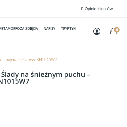
Opinie klientów
METAMORFOZA ZDJĘCIA
NAPISY
TRYPTYKI
0
hu – pięcioczęściowy KN1015W7
– Ślady na śnieżnym puchu –
KN1015W7