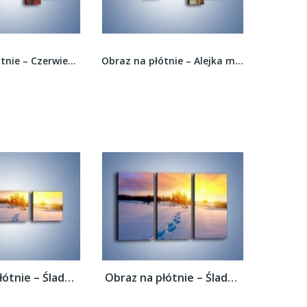
Obraz na płótnie – Alejka między kolorowymi...
Obraz na płótnie – Uprawy w zawiłym uśmiechu –...
Obraz na płótnie – Ślady na śnieżnym puchu...
Obraz na płótnie – Ślady na śnieżnym puchu...