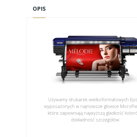
OPIS
Używamy drukarek wielkoformatowych Ep
wyposażonych w najnowsze głowice MicroPi
które zapewniają najwyższą gładkość kolor
dokładność szczegółów.