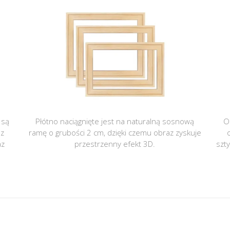
 są
Płótno naciągnięte jest na naturalną sosnową
O
 z
ramę o grubości 2 cm, dzięki czemu obraz zyskuje
az
przestrzenny efekt 3D.
szt