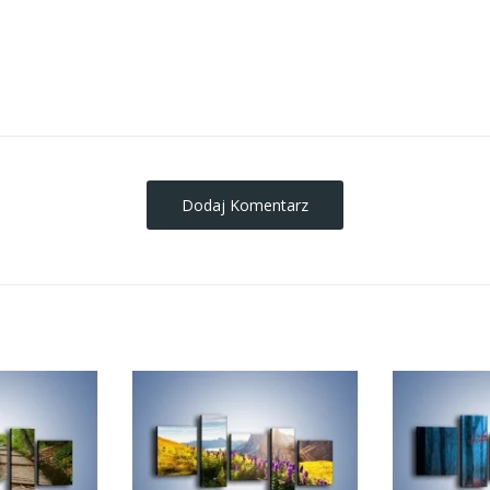
obrazy-na-plotnie
Dodaj Komentarz