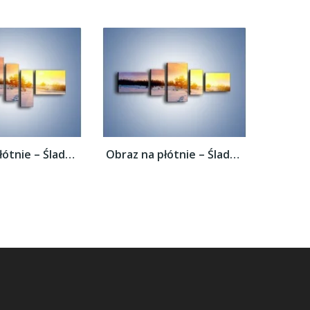
Obraz na płótnie – Ślady na śnieżnym puchu...
Obraz na płótnie – Ślady na śnieżnym puchu...