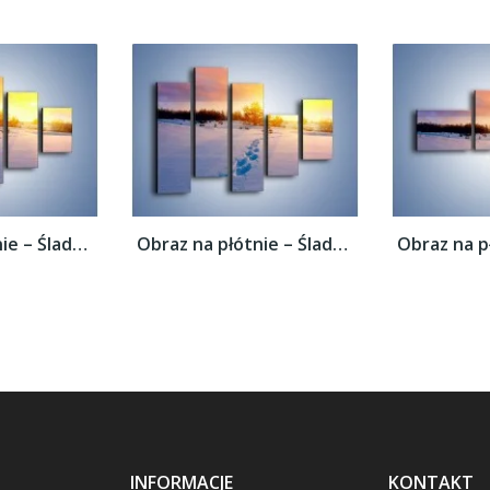
Obraz na płótnie – Ślady na śnieżnym puchu...
Obraz na płótnie – Ślady na śnieżnym puchu...
INFORMACJE
KONTAKT