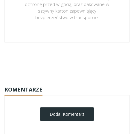
ochronę przed wilgocią, oraz pakowane w
sztywny karton zapewniający
bezpieczeństwo w transporcie.
obrazy-na-plotnie
KOMENTARZE
Dodaj Komentarz