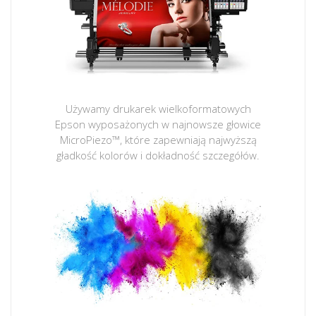
Używamy drukarek wielkoformatowych
Epson wyposażonych w najnowsze głowice
MicroPiezo™, które zapewniają najwyższą
gładkość kolorów i dokładność szczegółów.