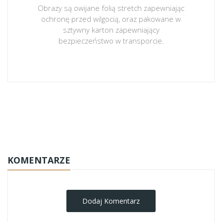
Obrazy są owijane folią stretch zapewniając
ochronę przed wilgocią, oraz pakowane w
sztywny karton zapewniający
bezpieczeństwo w transporcie.
obrazy-na-plotnie
KOMENTARZE
Dodaj Komentarz