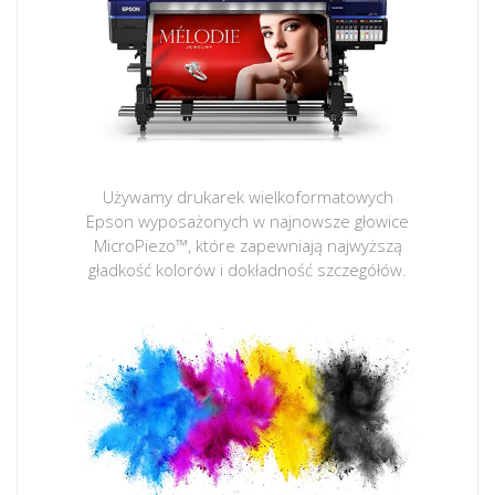
Używamy drukarek wielkoformatowych
Epson wyposażonych w najnowsze głowice
MicroPiezo™, które zapewniają najwyższą
gładkość kolorów i dokładność szczegółów.