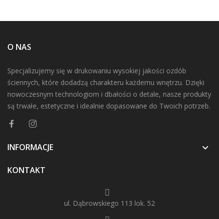
O NAS
Specjalizujemy się w drukowaniu wysokiej jakości ozdób
ściennych, które dodadzą charakteru każdemu wnętrzu. Dzięki
nowoczesnym technologiom i dbałości o detale, nasze produkty
są trwałe, estetyczne i idealnie dopasowane do Twoich potrzeb.
INFORMACJE

KONTAKT
ul. Dąbrowskiego 113 lok. 52