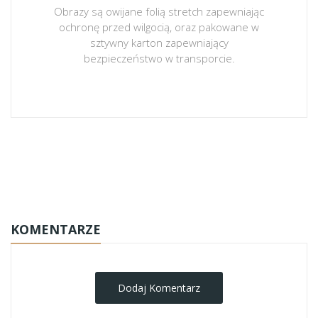
Obrazy są owijane folią stretch zapewniając
ochronę przed wilgocią, oraz pakowane w
sztywny karton zapewniający
bezpieczeństwo w transporcie.
obrazy-na-plotnie
KOMENTARZE
Dodaj Komentarz