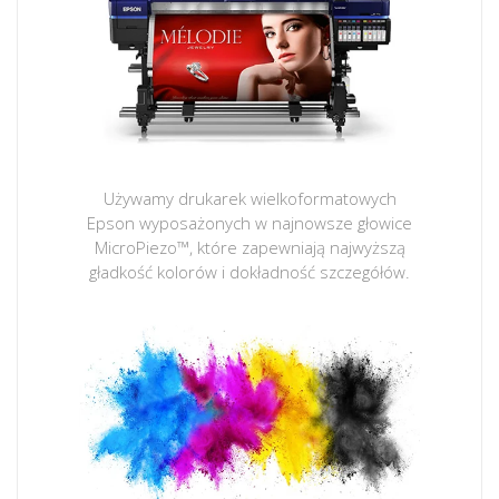
Używamy drukarek wielkoformatowych
Epson wyposażonych w najnowsze głowice
MicroPiezo™, które zapewniają najwyższą
gładkość kolorów i dokładność szczegółów.