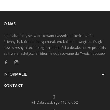
O NAS
Specjalizujemy się w drukowaniu wysokiej jakości ozdób
ściennych, które dodadzą charakteru każdemu wnętrzu. Dzięki
nowoczesnym technologiom i dbałości o detale, nasze produkty
są trwałe, estetyczne i idealnie dopasowane do Twoich potrzeb.
INFORMACJE

KONTAKT
ul. Dąbrowskiego 113 lok. 52