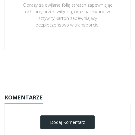
Obrazy są owijane folią stretch zapewniając
ochronę przed wilgocią, oraz pakowane w
sztywny karton zapewniający
bezpieczeństwo w transporcie.
obrazy-na-plotnie
KOMENTARZE
Dodaj Komentarz