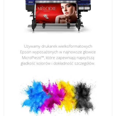
Używamy drukarek wielkoformatowych
Epson wyposażonych w najnowsze głowice
MicroPiezo™, które zapewniają najwyższą
gładkość kolorów i dokładność szczegółów.