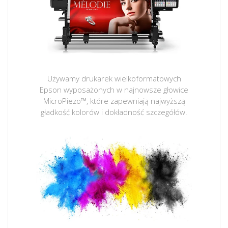
Używamy drukarek wielkoformatowych
Epson wyposażonych w najnowsze głowice
MicroPiezo™, które zapewniają najwyższą
gładkość kolorów i dokładność szczegółów.