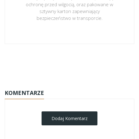
ochronę przed wilgocią, oraz pakowane w
sztywny karton zapewniający
bezpieczeństwo w transporcie.
obrazy-na-plotnie
KOMENTARZE
Dodaj Komentarz