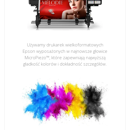
Używamy drukarek wielkoformatowych
Epson wyposażonych w najnowsze głowice
MicroPiezo™, które zapewniają najwyższą
gładkość kolorów i dokładność szczegółów.