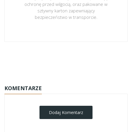
ochronę przed wilgocią, oraz pakowane w
sztywny karton zapewniający
bezpieczeństwo w transporcie.
obrazy-na-plotnie
KOMENTARZE
Dodaj Komentarz