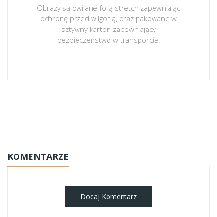
Obrazy są owijane folią stretch zapewniając
ochronę przed wilgocią, oraz pakowane w
sztywny karton zapewniający
bezpieczeństwo w transporcie.
obrazy-na-plotnie
KOMENTARZE
Dodaj Komentarz