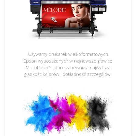
Używamy drukarek wielkoformatowych
Epson wyposażonych w najnowsze głowice
MicroPiezo™, które zapewniają najwyższą
gładkość kolorów i dokładność szczegółów.