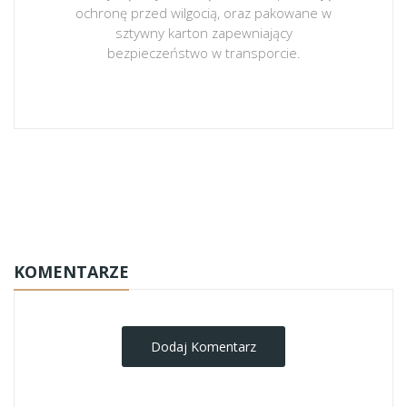
ochronę przed wilgocią, oraz pakowane w
sztywny karton zapewniający
bezpieczeństwo w transporcie.
obrazy-na-plotnie
KOMENTARZE
Dodaj Komentarz