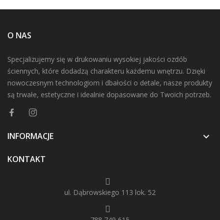
O NAS
Specjalizujemy się w drukowaniu wysokiej jakości ozdób
ściennych, które dodadzą charakteru każdemu wnętrzu. Dzięki
nowoczesnym technologiom i dbałości o detale, nasze produkty
są trwałe, estetyczne i idealnie dopasowane do Twoich potrzeb.
INFORMACJE

KONTAKT
ul. Dąbrowskiego 113 lok. 52
788 749 615