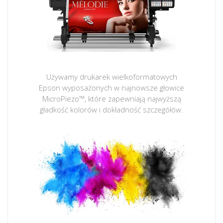
Używamy drukarek wielkoformatowych
Epson wyposażonych w najnowsze głowice
MicroPiezo™, które zapewniają najwyższą
gładkość kolorów i dokładność szczegółów.