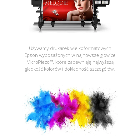
Używamy drukarek wielkoformatowych
Epson wyposażonych w najnowsze głowice
MicroPiezo™, które zapewniają najwyższą
gładkość kolorów i dokładność szczegółów.