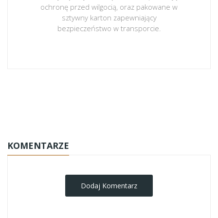
ochronę przed wilgocią, oraz pakowane w
sztywny karton zapewniający
bezpieczeństwo w transporcie.
obrazy-na-plotnie
KOMENTARZE
Dodaj Komentarz