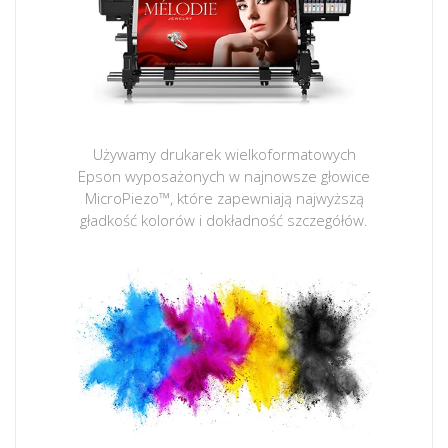
Używamy drukarek wielkoformatowych
Epson wyposażonych w najnowsze głowice
MicroPiezo™, które zapewniają najwyższą
gładkość kolorów i dokładność szczegółów.