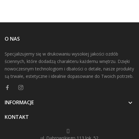
O NAS
Specjalizujemy się w drukowaniu wysokiej jakości ozdób
ściennych, które dodadzą charakteru każdemu wnętrzu. Dzięki
nowoczesnym technologiom i dbałości o detale, nasze produkty
są trwałe, estetyczne i idealnie dopasowane do Twoich potrzeb.
INFORMACJE

KONTAKT
ul. Dąbrowskiego 113 lok. 52