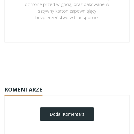
ochronę przed wilgocią, oraz pakowane w
sztywny karton zapewniający
bezpieczeństwo w transporcie.
obrazy-na-plotnie
KOMENTARZE
Dodaj Komentarz