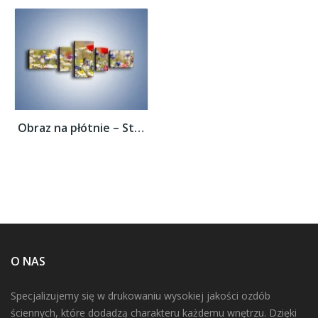
Obraz na płótnie – Stokrotki w innym...
O NAS
Specjalizujemy się w drukowaniu wysokiej jakości ozdób
ściennych, które dodadzą charakteru każdemu wnętrzu. Dzięki