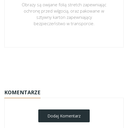
Obrazy są owijane folią stretch zapewniając
ochronę przed wilgocią, oraz pakowane w
sztywny karton zapewniający
bezpieczeństwo w transporcie.
obrazy-na-plotnie
KOMENTARZE
Dodaj Komentarz