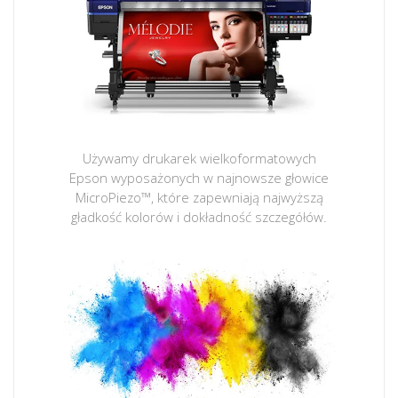
Używamy drukarek wielkoformatowych
Epson wyposażonych w najnowsze głowice
MicroPiezo™, które zapewniają najwyższą
gładkość kolorów i dokładność szczegółów.