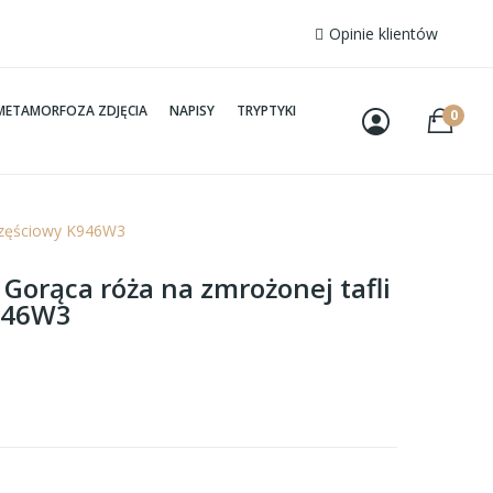
Opinie klientów
METAMORFOZA ZDJĘCIA
NAPISY
TRYPTYKI
0
yczęściowy K946W3
 Gorąca róża na zmrożonej tafli
K946W3