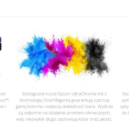
son
Ekologiczne tusze Epson UltraChrome Ink z
Sto
ezo™,
technologią Vivid Magenta gwarantują szerszą
spl
ów i
gamę kolorów i większą dokładność barw. Wydruki
opty
są odporne na działanie promieni słonecznych,
że 
więc niezwykle długo zachowują kolor oraz jakość.