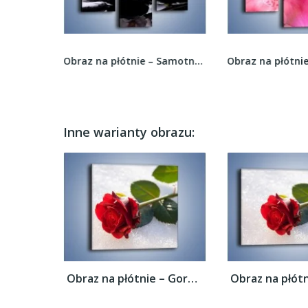
Obraz na płótnie – Pięć razy tulipany –...
Obraz na płótnie – Samotna gałąź storczyków –...
Inne warianty obrazu:
Obraz na płótnie – Gorąca róża na...