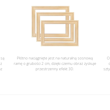
 są
Płótno naciągnięte jest na naturalną sosnową
O
 z
ramę o grubości 2 cm, dzięki czemu obraz zyskuje
az
przestrzenny efekt 3D.
szt