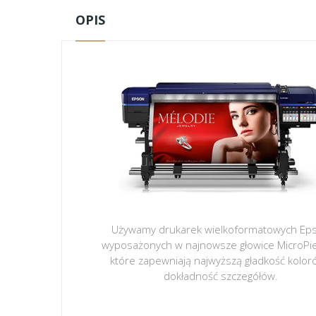
OPIS
Używamy drukarek wielkoformatowych Ep
wyposażonych w najnowsze głowice MicroPi
które zapewniają najwyższą gładkość kolor
dokładność szczegółów.