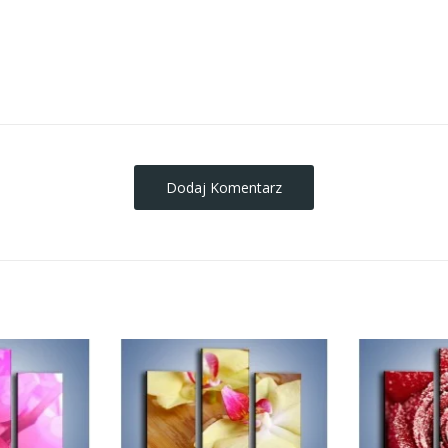
obrazy-na-plotnie
Dodaj Komentarz