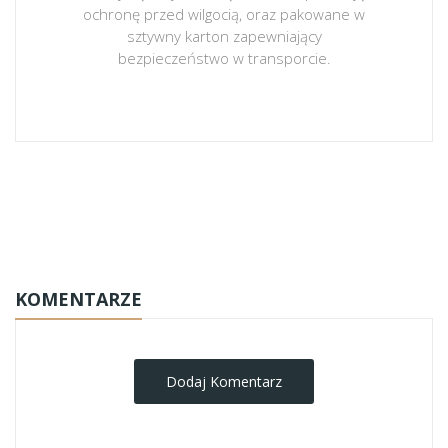
ochronę przed wilgocią, oraz pakowane w
sztywny karton zapewniający
bezpieczeństwo w transporcie.
obrazy-na-plotnie
KOMENTARZE
Dodaj Komentarz