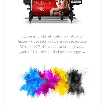
Używamy drukarek wielkoformatowych
Epson wyposażonych w najnowsze głowice
MicroPiezo™, które zapewniają najwyższą
gładkość kolorów i dokładność szczegółów.