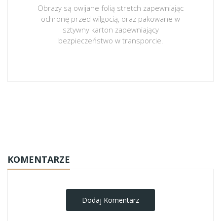
Obrazy są owijane folią stretch zapewniając
ochronę przed wilgocią, oraz pakowane w
sztywny karton zapewniający
bezpieczeństwo w transporcie.
obrazy-na-plotnie
KOMENTARZE
Dodaj Komentarz