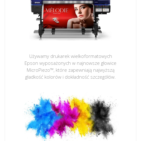
Używamy drukarek wielkoformatowych
Epson wyposażonych w najnowsze głowice
MicroPiezo™, które zapewniają najwyższą
gładkość kolorów i dokładność szczegółów.