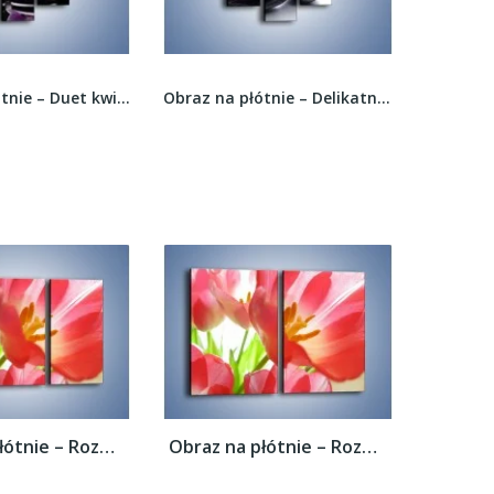
Obraz na płótnie – Duet kwiatowy i czarna woda...
Obraz na płótnie – Delikatna łodyga z kamienna...
Obraz na płótnie – Rozwinięty tulipan w...
Obraz na płótnie – Rozwinięty tulipan w...