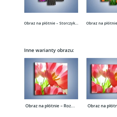
Obraz na płótnie – Kwiatowe masaże –...
Obraz na płótnie – Storczyki w czarnym piasku –...
Inne warianty obrazu:
Obraz na płótnie – Rozwinięty tulipan w...