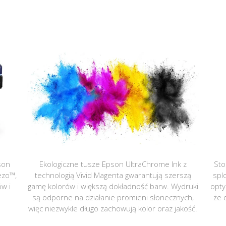
son
Ekologiczne tusze Epson UltraChrome Ink z
Sto
ezo™,
technologią Vivid Magenta gwarantują szerszą
spl
ów i
gamę kolorów i większą dokładność barw. Wydruki
opty
są odporne na działanie promieni słonecznych,
że 
więc niezwykle długo zachowują kolor oraz jakość.