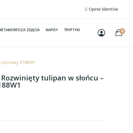
Opinie klientów
METAMORFOZA ZDJĘCIA
NAPISY
TRYPTYKI
0
ioczęściowy K188W1
 Rozwinięty tulipan w słońcu –
K188W1