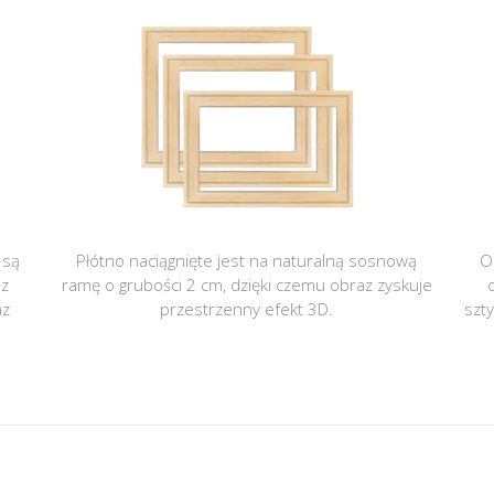
 są
Płótno naciągnięte jest na naturalną sosnową
O
 z
ramę o grubości 2 cm, dzięki czemu obraz zyskuje
az
przestrzenny efekt 3D.
szt