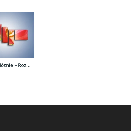
Obraz na płótnie – Rozwinięty tulipan w...