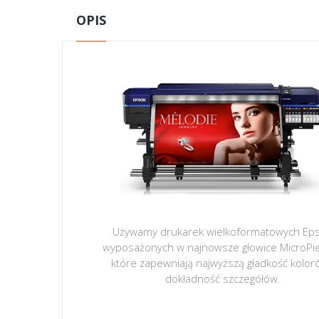
OPIS
Używamy drukarek wielkoformatowych Ep
wyposażonych w najnowsze głowice MicroPi
które zapewniają najwyższą gładkość kolor
dokładność szczegółów.