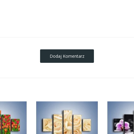
obrazy-na-plotnie
Dodaj Komentarz