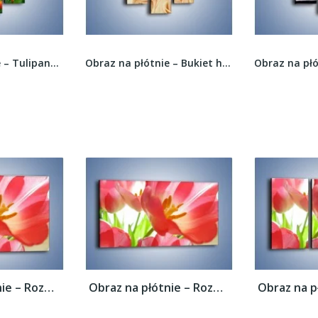
Obraz na płótnie – Tulipanowa rozkosz dla oka –...
Obraz na płótnie – Bukiet herbacianych róż –...
Obraz na płótnie – Rozwinięty tulipan w...
Obraz na płótnie – Rozwinięty tulipan w...