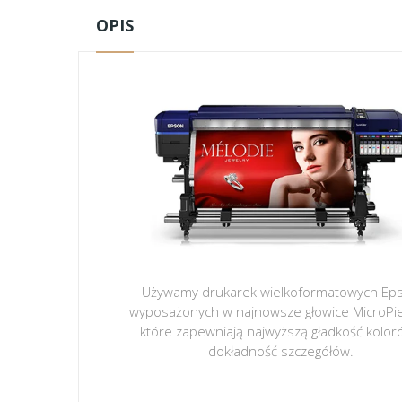
OPIS
Używamy drukarek wielkoformatowych Ep
wyposażonych w najnowsze głowice MicroPi
które zapewniają najwyższą gładkość kolor
dokładność szczegółów.