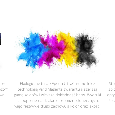
son
Ekologiczne tusze Epson UltraChrome Ink z
Sto
ezo™,
technologią Vivid Magenta gwarantują szerszą
spl
ów i
gamę kolorów i większą dokładność barw. Wydruki
opty
są odporne na działanie promieni słonecznych,
że 
więc niezwykle długo zachowują kolor oraz jakość.