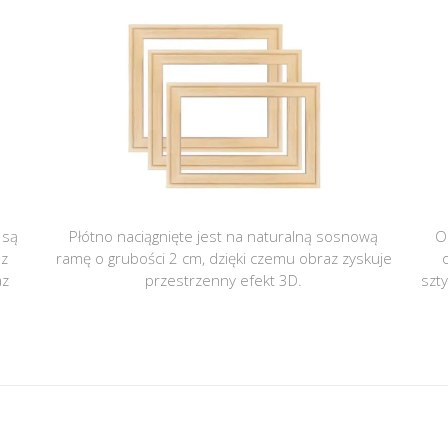
 są
Płótno naciągnięte jest na naturalną sosnową
O
 z
ramę o grubości 2 cm, dzięki czemu obraz zyskuje
az
przestrzenny efekt 3D.
szt