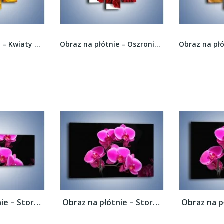
Obraz na płótnie – Kwiaty w kolorze zimy –...
Obraz na płótnie – Oszronione czerwone róże –...
Obraz na płótnie – Storczyk nocą –...
Obraz na płótnie – Storczyk nocą –...