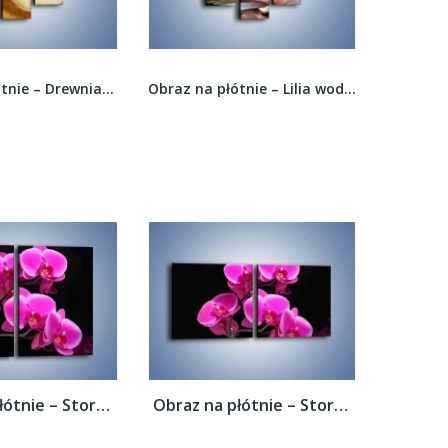
Obraz na płótnie – Drewniana łódeczka z...
Obraz na płótnie – Lilia wodna w pełni –...
Obraz na płótnie – Storczyk nocą –...
Obraz na płótnie – Storczyk nocą –...