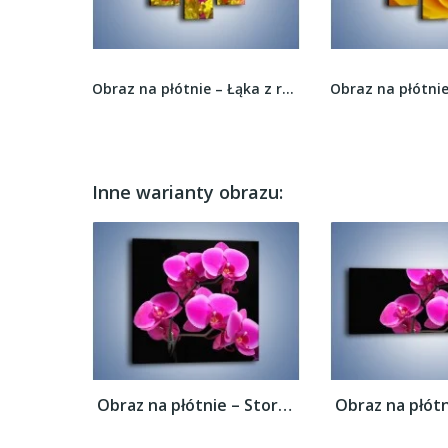
Obraz na płótnie – Kwiat wiśni na drzewie –...
Obraz na płótnie – Łąka z różnymi kwiatkami –...
Inne warianty obrazu:
Obraz na płótnie – Storczyk nocą –...