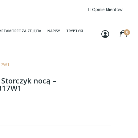
Opinie klientów
METAMORFOZA ZDJĘCIA
NAPISY
TRYPTYKI
0
317W1
 Storczyk nocą –
K317W1