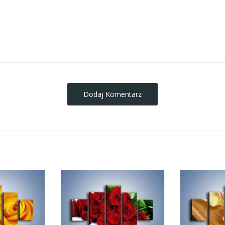
obrazy-na-plotnie
Dodaj Komentarz