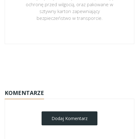
ochronę przed wilgocią, oraz pakowane w
sztywny karton zapewniający
bezpieczeństwo w transporcie.
obrazy-na-plotnie
KOMENTARZE
Dodaj Komentarz