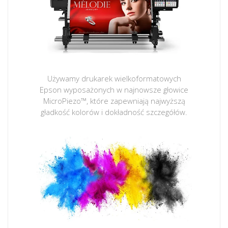
Używamy drukarek wielkoformatowych
Epson wyposażonych w najnowsze głowice
MicroPiezo™, które zapewniają najwyższą
gładkość kolorów i dokładność szczegółów.