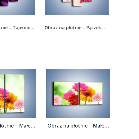
Obraz na płótnie – Pączek w towarzystwie...
Obraz na płótnie – Różane krople –...
Obraz na płótnie – Małe kolorowe gerberki...
Obraz na płótnie – Małe kolorowe gerberki...