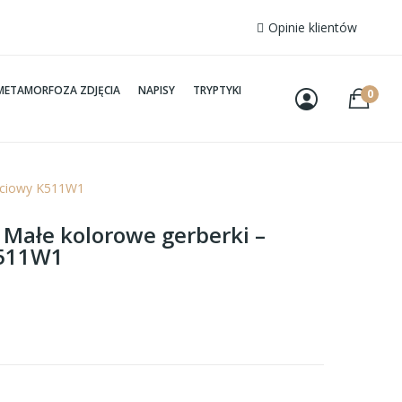
Opinie klientów
METAMORFOZA ZDJĘCIA
NAPISY
TRYPTYKI
0
ęściowy K511W1
 Małe kolorowe gerberki –
K511W1