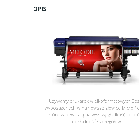
OPIS
Używamy drukarek wielkoformatowych Ep
wyposażonych w najnowsze głowice MicroPi
które zapewniają najwyższą gładkość kolor
dokładność szczegółów.