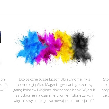
son
Ekologiczne tusze Epson UltraChrome Ink z
Sto
ezo™,
technologią Vivid Magenta gwarantują szerszą
spl
ów i
gamę kolorów i większą dokładność barw. Wydruki
opty
są odporne na działanie promieni słonecznych,
że 
więc niezwykle długo zachowują kolor oraz jakość.