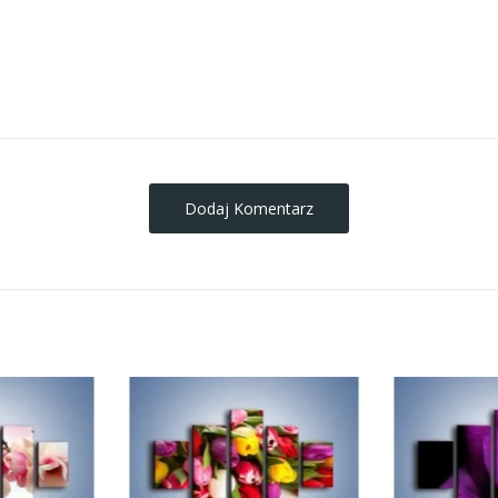
obrazy-na-plotnie
Dodaj Komentarz