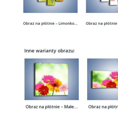
Obraz na płótnie – Limonkowy kwiat –...
Obraz na płótnie – Kwiatem w stronę słońca –...
Inne warianty obrazu:
Obraz na płótnie – Małe kolorowe gerberki...