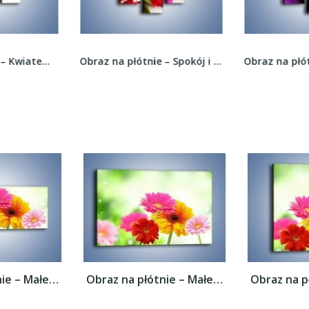
Obraz na płótnie – Spokój i luz zachowany w...
Obraz na płótnie – Tajemniczy różany fiolet –...
Obraz na płótnie – Małe kolorowe gerberki...
Obraz na płótnie – Małe kolorowe gerberki...