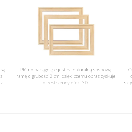
 są
Płótno naciągnięte jest na naturalną sosnową
O
 z
ramę o grubości 2 cm, dzięki czemu obraz zyskuje
az
przestrzenny efekt 3D.
szt