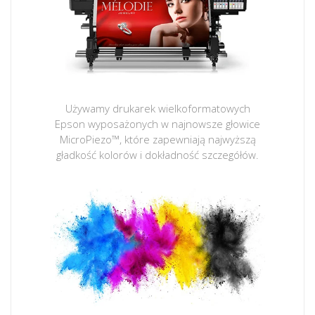
Używamy drukarek wielkoformatowych
Epson wyposażonych w najnowsze głowice
MicroPiezo™, które zapewniają najwyższą
gładkość kolorów i dokładność szczegółów.