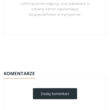
ochronę przed wilgocią, oraz pakowane w
sztywny karton zapewniający
bezpieczeństwo w transporcie.
obrazy-na-plotnie
KOMENTARZE
Dodaj Komentarz