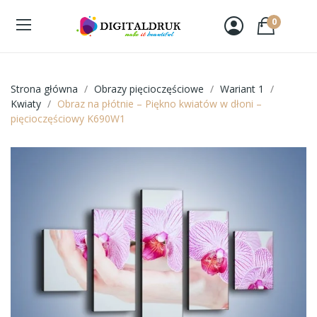
0
Strona główna
Obrazy pięcioczęściowe
Wariant 1
Kwiaty
Obraz na płótnie – Piękno kwiatów w dłoni –
pięcioczęściowy K690W1