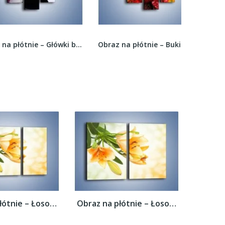
Obraz na płótnie – Główki białych storczyków –...
Obraz na płótnie – Bukiet pełen soczystych...
Obraz na płótnie – Łososiowe pachnące...
Obraz na płótnie – Łososiowe pachnące...