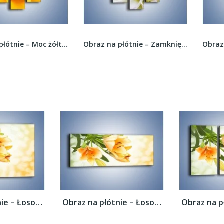
Obraz na płótnie – Moc żółtej róży –...
Obraz na płótnie – Zamknięta w sobie dalia –...
Obraz na płótnie – Łososiowe pachnące...
Obraz na płótnie – Łososiowe pachnące...