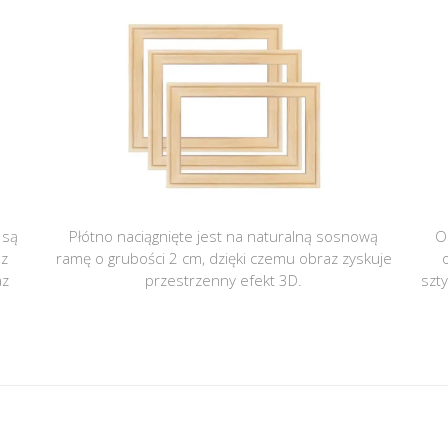
 są
Płótno naciągnięte jest na naturalną sosnową
O
 z
ramę o grubości 2 cm, dzięki czemu obraz zyskuje
az
przestrzenny efekt 3D.
szt