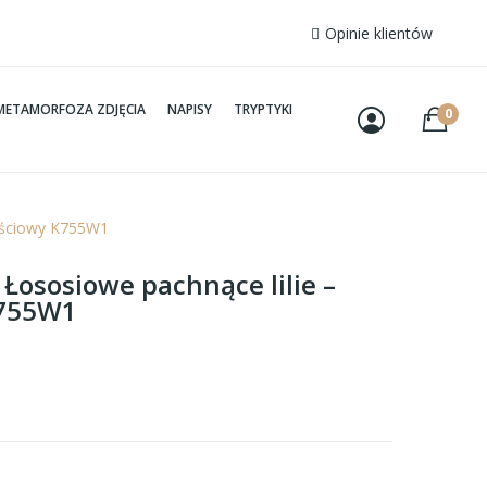
Opinie klientów
METAMORFOZA ZDJĘCIA
NAPISY
TRYPTYKI
0
zęściowy K755W1
 Łososiowe pachnące lilie –
K755W1