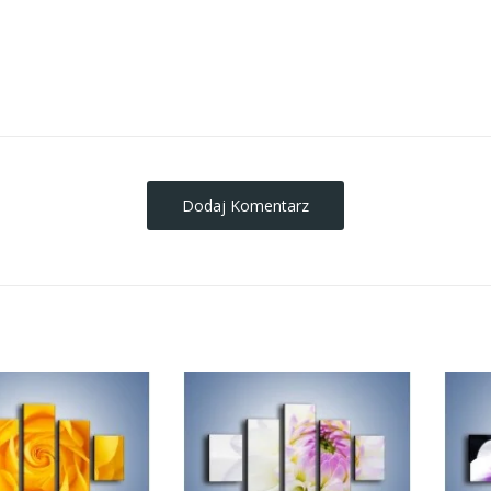
obrazy-na-plotnie
Dodaj Komentarz