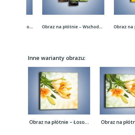
Obraz na płótnie – Kwiaty o zmierzchu –...
Obraz na płótnie – Wschodni świat roślin –...
Inne warianty obrazu:
Obraz na płótnie – Łososiowe pachnące...