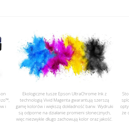
son
Ekologiczne tusze Epson UltraChrome Ink z
Sto
ezo™,
technologią Vivid Magenta gwarantują szerszą
spl
ów i
gamę kolorów i większą dokładność barw. Wydruki
opty
są odporne na działanie promieni słonecznych,
że 
więc niezwykle długo zachowują kolor oraz jakość.