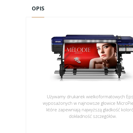
OPIS
Używamy drukarek wielkoformatowych Ep
wyposażonych w najnowsze głowice MicroPi
które zapewniają najwyższą gładkość kolor
dokładność szczegółów.