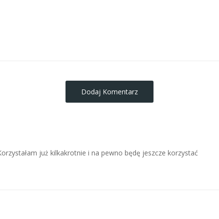
obrazy-na-plotnie
Dodaj Komentarz
 Korzystałam już kilkakrotnie i na pewno będę jeszcze korzystać