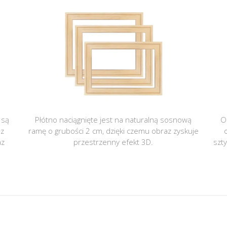
 są
Płótno naciągnięte jest na naturalną sosnową
O
 z
ramę o grubości 2 cm, dzięki czemu obraz zyskuje
az
przestrzenny efekt 3D.
szt