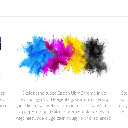
son
Ekologiczne tusze Epson UltraChrome Ink z
Sto
ezo™,
technologią Vivid Magenta gwarantują szerszą
spl
ów i
gamę kolorów i większą dokładność barw. Wydruki
opty
są odporne na działanie promieni słonecznych,
że 
więc niezwykle długo zachowują kolor oraz jakość.