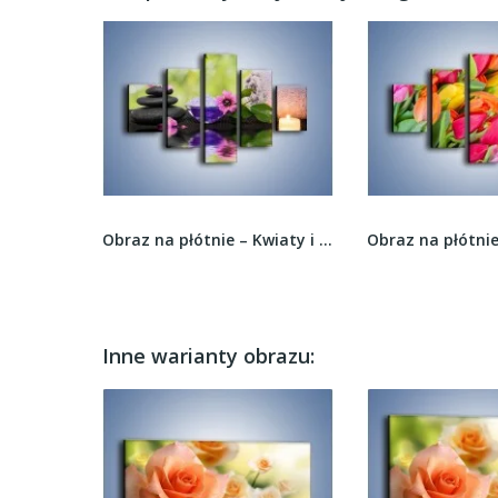
Obraz na płótnie – Kwiaty i pływające świece –...
Obraz na płótnie – Ścięte pole tulipanów –...
Inne warianty obrazu: