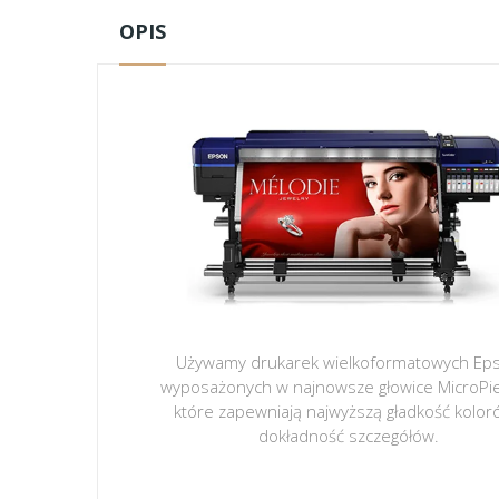
OPIS
Używamy drukarek wielkoformatowych Ep
wyposażonych w najnowsze głowice MicroPi
które zapewniają najwyższą gładkość kolor
dokładność szczegółów.