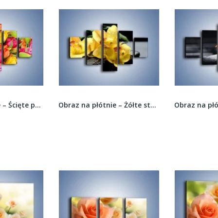
Obraz na płótnie – Żółte storczyki na...
Obraz na płótnie – Gałązka małych storczyków –...