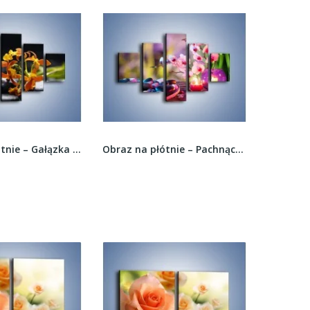
Obraz na płótnie – Pachnące kwiaty i świece –...
Obraz na płótnie – Szarość beż i kwiaty –...