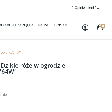
Opinie klientów
METAMORFOZA ZDJĘCIA
NAPISY
TRYPTYKI
0
ściowy K764W1
 Dzikie róże w ogrodzie –
K764W1
enzje