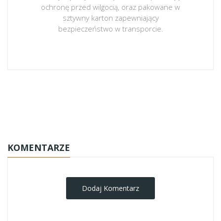
ochronę przed wilgocią, oraz pakowane w
sztywny karton zapewniający
bezpieczeństwo w transporcie.
obrazy-na-plotnie
KOMENTARZE
Dodaj Komentarz