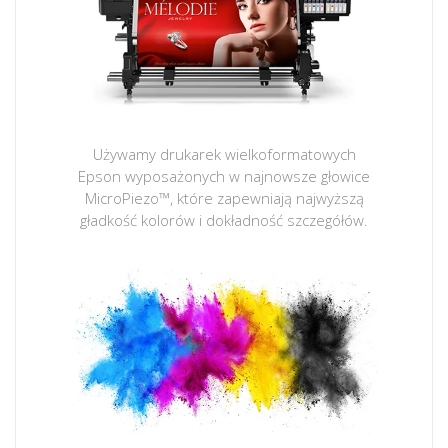
Używamy drukarek wielkoformatowych
Epson wyposażonych w najnowsze głowice
MicroPiezo™, które zapewniają najwyższą
gładkość kolorów i dokładność szczegółów.