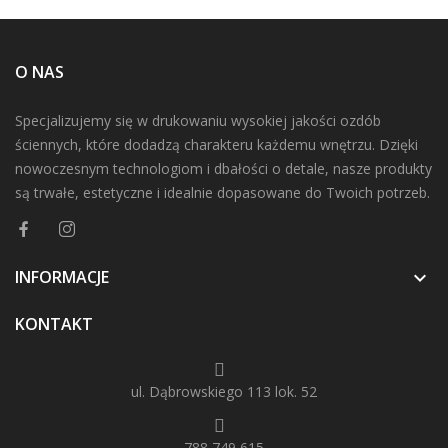
O NAS
Specjalizujemy się w drukowaniu wysokiej jakości ozdób
ściennych, które dodadzą charakteru każdemu wnętrzu. Dzięki
nowoczesnym technologiom i dbałości o detale, nasze produkty
są trwałe, estetyczne i idealnie dopasowane do Twoich potrzeb.
INFORMACJE

KONTAKT
ul. Dąbrowskiego 113 lok. 52
788 749 615