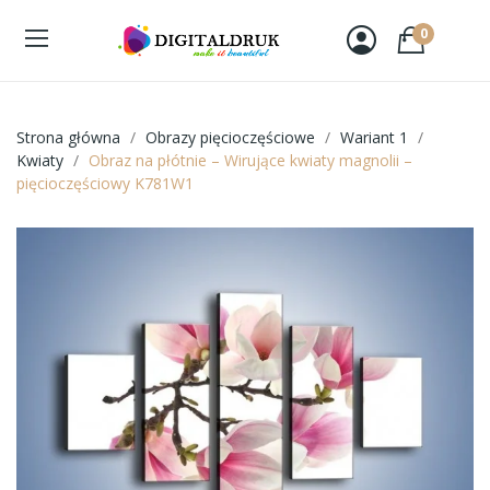
0
Strona główna
Obrazy pięcioczęściowe
Wariant 1
Kwiaty
Obraz na płótnie – Wirujące kwiaty magnolii –
pięcioczęściowy K781W1