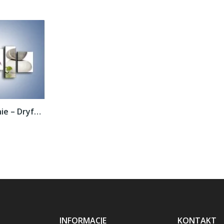
Obraz na płótnie – Dryfujący storczyk –...
INFORMACJE
KONTAKT