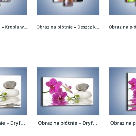
Obraz na płótnie – Deszcz kwiaty i kamienie –...
Obraz na płótnie – Rozwinięty tulipan w słońcu...
Obraz na płótnie – Dryfujący storczyk –...
Obraz na płótnie – Dryfujący storczyk –...