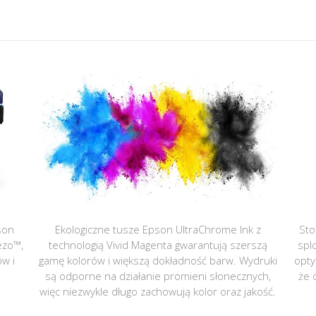
son
Ekologiczne tusze Epson UltraChrome Ink z
Sto
ezo™,
technologią Vivid Magenta gwarantują szerszą
spl
ów i
gamę kolorów i większą dokładność barw. Wydruki
opty
są odporne na działanie promieni słonecznych,
że 
więc niezwykle długo zachowują kolor oraz jakość.