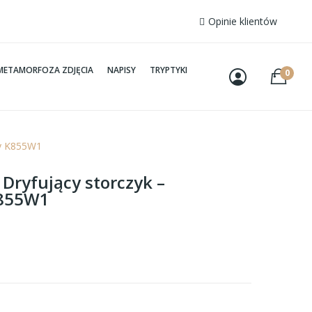
Opinie klientów
METAMORFOZA ZDJĘCIA
NAPISY
TRYPTYKI
0
wy K855W1
 Dryfujący storczyk –
K855W1