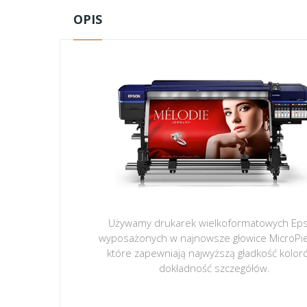
OPIS
Używamy drukarek wielkoformatowych Ep
wyposażonych w najnowsze głowice MicroPi
które zapewniają najwyższą gładkość kolor
dokładność szczegółów.