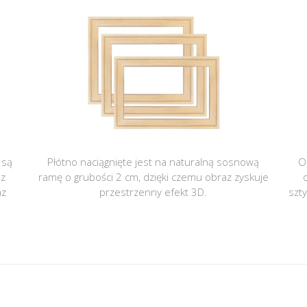
 są
Płótno naciągnięte jest na naturalną sosnową
O
 z
ramę o grubości 2 cm, dzięki czemu obraz zyskuje
az
przestrzenny efekt 3D.
szt