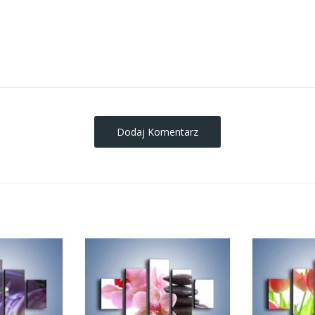
obrazy-na-plotnie
Dodaj Komentarz