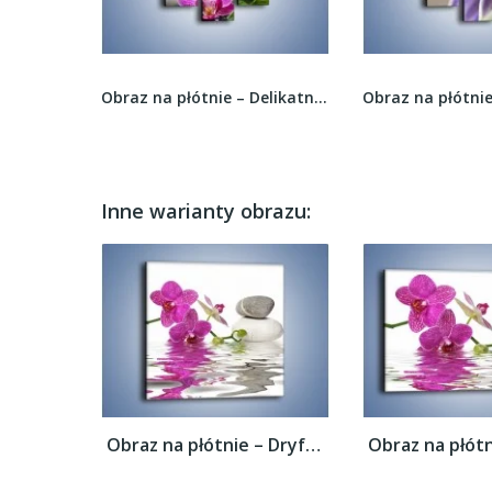
Obraz na płótnie – Delikatne storczyki w silnym...
Obraz na płótnie – Kropla wody na płatku –...
Inne warianty obrazu:
Obraz na płótnie – Dryfujący storczyk –...