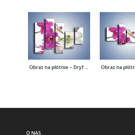
Obraz na płótnie – Dryfujący storczyk –...
O NAS