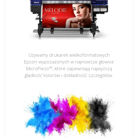
Używamy drukarek wielkoformatowych
Epson wyposażonych w najnowsze głowice
MicroPiezo™, które zapewniają najwyższą
gładkość kolorów i dokładność szczegółów.