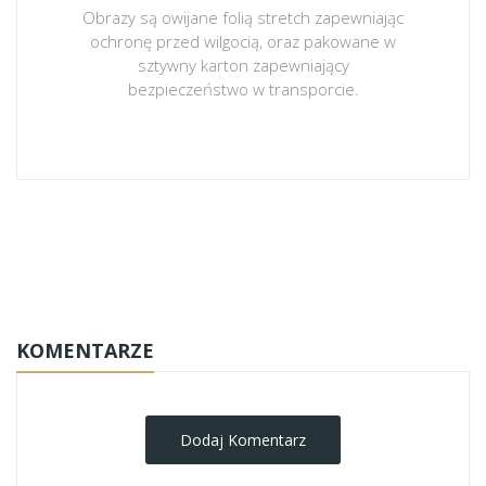
Obrazy są owijane folią stretch zapewniając
ochronę przed wilgocią, oraz pakowane w
sztywny karton zapewniający
bezpieczeństwo w transporcie.
obrazy-na-plotnie
KOMENTARZE
Dodaj Komentarz