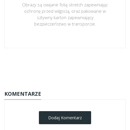
Obrazy są owijane folią stretch zapewniając
ochronę przed wilgocią, oraz pakowane w
sztywny karton zapewniający
bezpieczeństwo w transporcie.
obrazy-na-plotnie
KOMENTARZE
Dodaj Komentarz