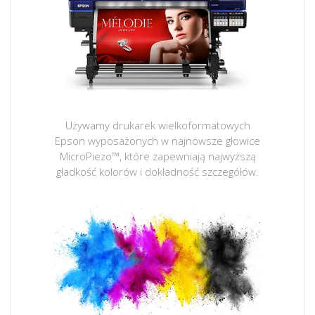
Używamy drukarek wielkoformatowych
Epson wyposażonych w najnowsze głowice
MicroPiezo™, które zapewniają najwyższą
gładkość kolorów i dokładność szczegółów.