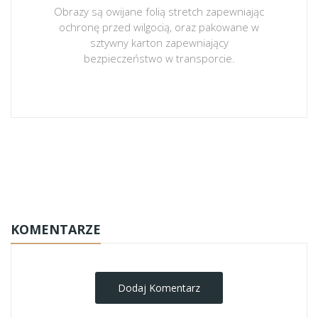
Obrazy są owijane folią stretch zapewniając
ochronę przed wilgocią, oraz pakowane w
sztywny karton zapewniający
bezpieczeństwo w transporcie.
obrazy-na-plotnie
KOMENTARZE
Dodaj Komentarz