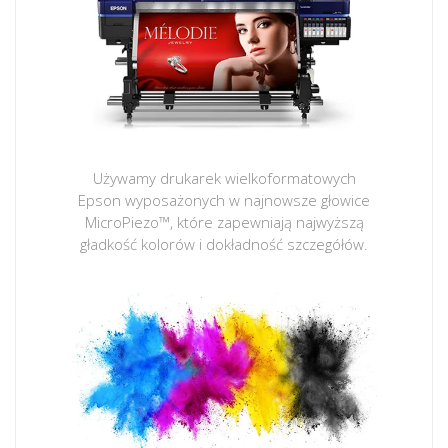
Używamy drukarek wielkoformatowych
Epson wyposażonych w najnowsze głowice
MicroPiezo™, które zapewniają najwyższą
gładkość kolorów i dokładność szczegółów.