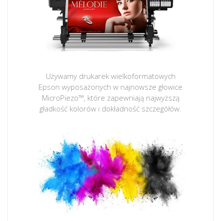
Używamy drukarek wielkoformatowych
Epson wyposażonych w najnowsze głowice
MicroPiezo™, które zapewniają najwyższą
gładkość kolorów i dokładność szczegółów.