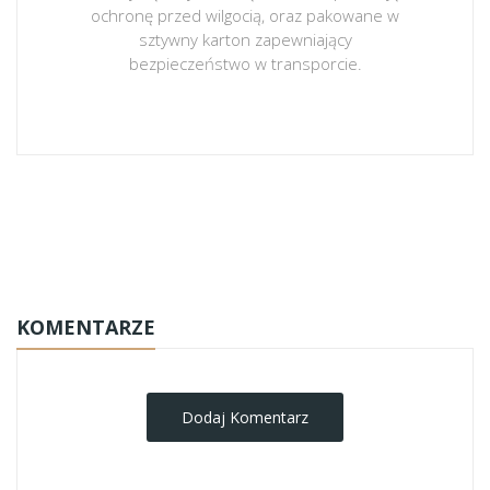
ochronę przed wilgocią, oraz pakowane w
sztywny karton zapewniający
bezpieczeństwo w transporcie.
obrazy-na-plotnie
KOMENTARZE
Dodaj Komentarz